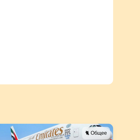
🐈 Общее