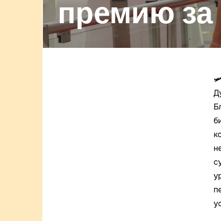
премию за

Д
Б
б
к
н
с
у
п
ус