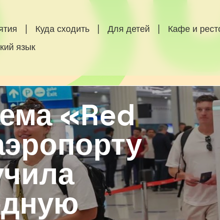
ятия
|
Куда сходить
|
Для детей
|
Кафе и рес
кий язык
тема «Red
аэропорту
учила
одную