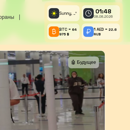
01:48
☀️
Sunny,
°
..
тораны
|
08.08.2026
BTC =
1 AED =
64
22.6
975 $
RUB
🤖 Будущее