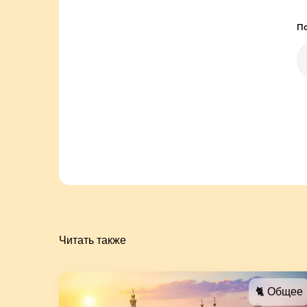
По
Читать также
🐈 Общее