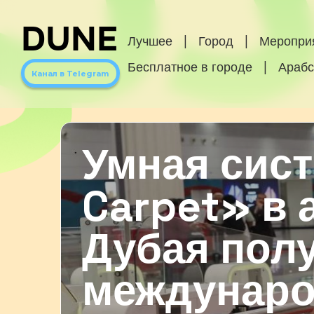
DUNE
Лучшее
|
Город
|
Меропри
Бесплатное в городе
|
Арабс
Канал в Telegram
Умная сис
Carpet» в 
Дубая пол
междунар