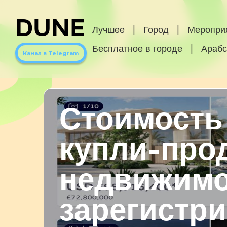
DUNE
Лучшее
|
Город
|
Меропри
Бесплатное в городе
|
Арабс
Канал в Telegram
Стоимость
купли-про
недвижимо
зарегистр