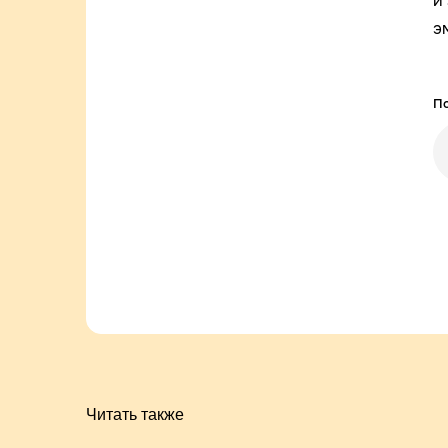
и
э
По
Читать также