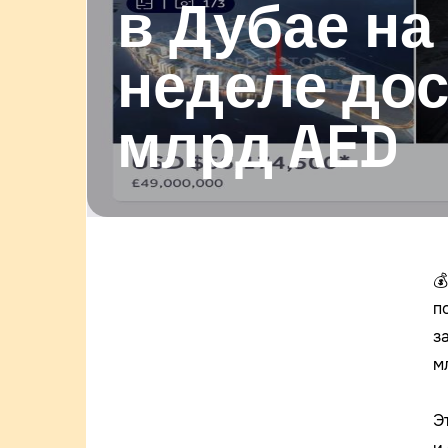
в Дубае н
неделе дос
млрд AED

п
з
м
Э