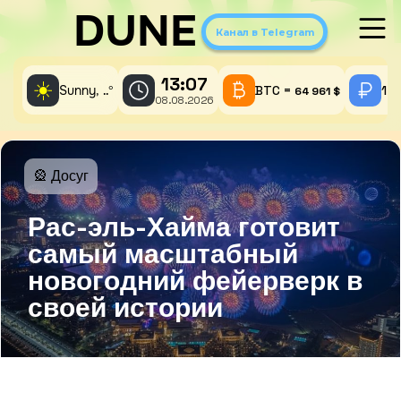
DUNE
Канал в Telegram
13:07
☀️
Sunny,
°
BTC =
1 A
..
64 961 $
08.08.2026
🎡 Досуг
Рас-эль-Хайма готовит
самый масштабный
новогодний фейерверк в
своей истории