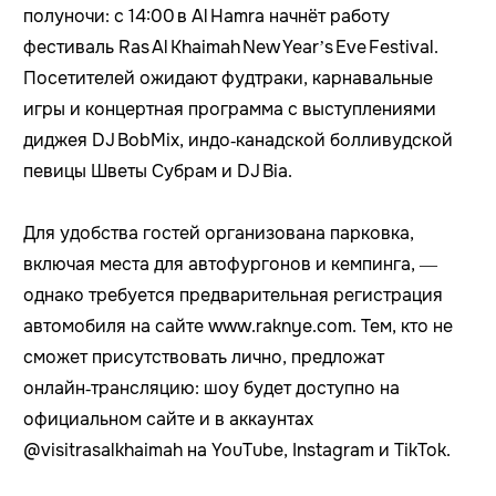
полуночи: с 14:00 в Al Hamra начнёт работу
фестиваль Ras Al Khaimah New Year’s Eve Festival.
Посетителей ожидают фудтраки, карнавальные
игры и концертная программа с выступлениями
диджея DJ BobMix, индо‑канадской болливудской
певицы Шветы Субрам и DJ Bia.
Для удобства гостей организована парковка,
включая места для автофургонов и кемпинга, —
однако требуется предварительная регистрация
автомобиля на сайте www.raknye.com. Тем, кто не
сможет присутствовать лично, предложат
онлайн‑трансляцию: шоу будет доступно на
официальном сайте и в аккаунтах
@visitrasalkhaimah на YouTube, Instagram и TikTok.