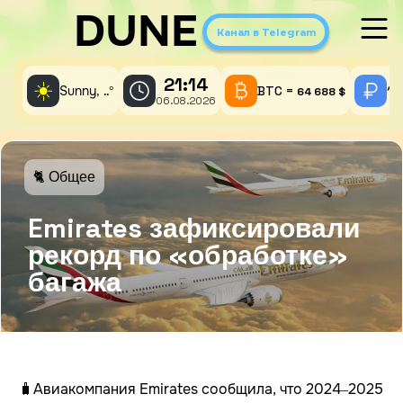
DUNE
Канал в Telegram
21:14
☀️
Sunny,
°
BTC =
1 
..
64 688 $
06.08.2026
🐈 Общее
Emirates зафиксировали
рекорд по «обработке»
багажа
🧳Авиакомпания Emirates сообщила, что 2024–2025