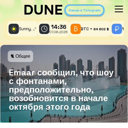
DUNE
Канал в Telegram
14:36
☀️
Sunny,
°
BTC =
1 
..
64 802 $
07.08.2026
🐈 Общее
Emaar сообщил, что шоу
с фонтанами,
предположительно,
возобновится в начале
октября этого года