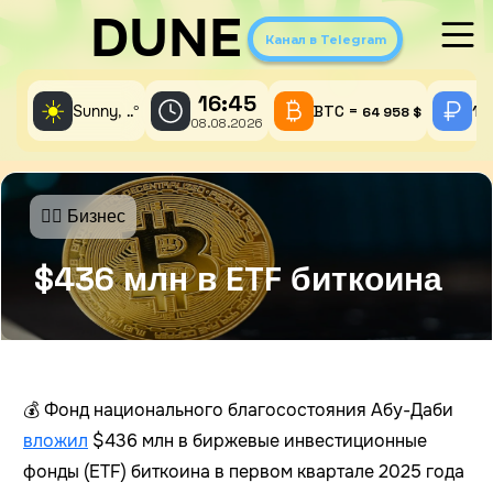
DUNE
Канал в Telegram
16:45
☀️
Sunny,
°
BTC =
1 
..
64 958 $
08.08.2026
🤵‍♂️ Бизнес
$436 млн в ETF биткоина
💰 Фонд национального благосостояния Абу-Даби
вложил
$436 млн в биржевые инвестиционные
фонды (ETF) биткоина в первом квартале 2025 года